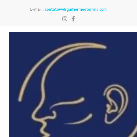
E-mail :
contato@drguilhermeotorrino.com