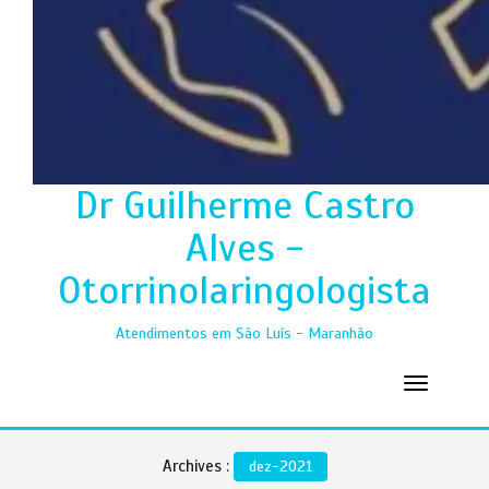
Dr Guilherme Castro
Alves -
Otorrinolaringologista
Atendimentos em São Luís - Maranhão
Archives :
dez-2021