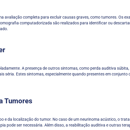
uma avaliação completa para excluir causas graves, como tumores. Os exa
mografia computadorizada são realizados para identificar ou descarta
uado.
er
ladamente. A presença de outros sintomas, como perda auditiva súbita, 
mais séria. Estes sintomas, especialmente quando presentes em conjunto
 a Tumores
o e da localização do tumor. No caso de um neurinoma acústico, o tratam
a pode ser necessária. Além disso, a reabilitação auditiva e outras ter