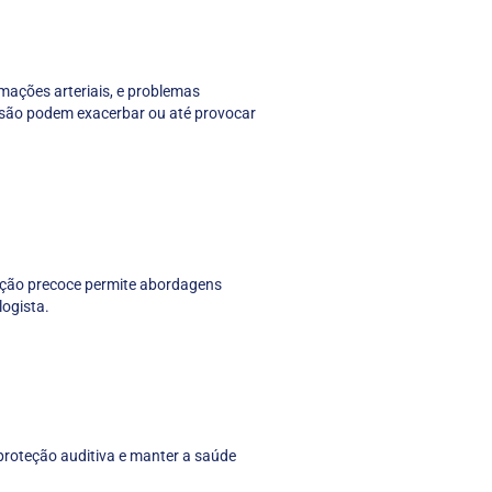
mações arteriais, e problemas
ssão podem exacerbar ou até provocar
cação precoce permite abordagens
logista.
proteção auditiva e manter a saúde