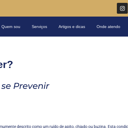
Quem sou
Serviços
Artigos e dicas
Onde atendo
er?
se Prevenir
omumente descrito como um ruído de apito, chiado ou buzina. Esta condi